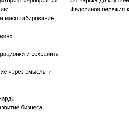
диторию мероприятия.
От ларька до крупней
ия:
Федоринов пережил 
ы и масштабирование
овиях
рационки и сохранить
ние через смыслы и
лиарды
азвитие бизнеса.