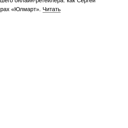
шего онлайн-ретейлера: как Сергей
крах «Юлмарт».
Читать